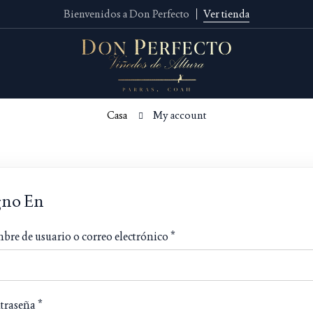
Bienvenidos a Don Perfecto
Ver tienda
Casa
My account
gno En
re de usuario o correo electrónico
*
traseña
*