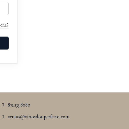
seña?
871 233 8080
ventas@vinosdonperfecto.com